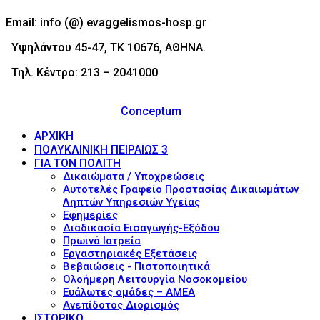
Email: info (@) evaggelismos-hosp.gr
Υψηλάντου 45-47, ΤΚ 10676, ΑΘΗΝΑ.
Τηλ. Κέντρο: 213 – 2041000
© 2017 - Νοσοκομείο Ευαγγελισμός (Evaggelismos
Hospital) Powered by
Conceptum
ΑΡΧΙΚΗ
ΠΟΛΥΚΛΙΝΙΚΗ ΠΕΙΡΑΙΩΣ 3
ΓΙΑ ΤΟΝ ΠΟΛΙΤΗ
Δικαιώματα / Υποχρεώσεις
Αυτοτελές Γραφείο Προστασίας Δικαιωμάτων
Ληπτών Υπηρεσιών Υγείας
Εφημερίες
Διαδικασία Εισαγωγής-Εξόδου
Πρωινά Ιατρεία
Εργαστηριακές Εξετάσεις
Βεβαιώσεις - Πιστοποιητικά
Ολοήμερη Λειτουργία Νοσοκομείου
Ευάλωτες ομάδες – ΑΜΕΑ
Ανεπίδοτος Διορισμός
ΙΣΤΟΡΙΚΟ