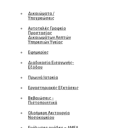
Δικαιώματα /
Υποχρεώσεις
Αυτοτελές Γραφείο
Προστασίας
Δικαιωμάτων Ληπτών
Υπηρεσιών Υγείας
Εφημερίες
Διαδικασία Εισαγωγής-
Εξόδου
Πρωινά Ιατρεία
Εργαστηριακές Εξετάσεις
Βεβαιώσεις -
Πιστοποιητικά
Ολοήμερη Λειτουργία
Νοσοκομείου
Ευάλωτες ομάδες – ΑΜΕΑ