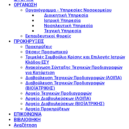
ΟΡΓΑΝΩΣΗ
Οργανόγραμμα - Υπηρεσίες Νοσοκομείου
Διοικητική Υπηρεσία
Ιατρική Υπηρεσία
Νοσηλευτική Υπηρεσία
Τεχνική Υπηρεσία
Εκπαιδευτικοί Φορείς
ΠΡΟΚΗΡΥΞΕΙΣ
Προκηρύξεις
Θέσεις Προσωπικού
Τριμελές Συμβούλιο Κρίσης και Επιλογής Ιατρών
Κλάδου ΕΣΥ
Ανακοίνωση Σύνταξης Τεχνικών Προδιαγραφών
για Κατάρτιση
Διαβούλευση Τεχνικών Προδιαγραφών (ΛΟΙΠΑ)
Διαβούλευση Τεχνικών Προδιαγραφών
(ΒΙΟΪΑΤΡΙΚΗΣ)
Αρχείο Τεχνικών Προδιαγραφών
Αρχείο Διαβουλεύσεων (ΛΟΙΠΑ)
Αρχείο Διαβουλεύσεων (ΒΙΟΪΑΤΡΙΚΗΣ)
Αρχείο Προκηρύξεων
ΕΠΙΚΟΙΝΩΝΙΑ
ΒΙΒΛΙΟΘΗΚΗ
Αναζήτηση