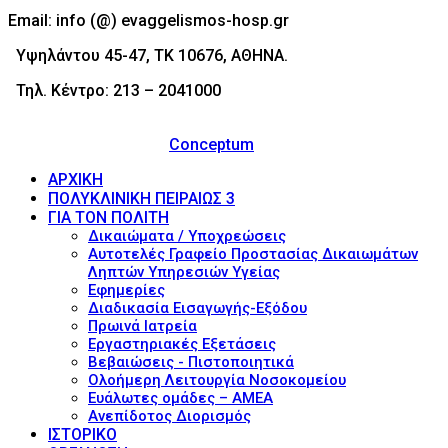
Email: info (@) evaggelismos-hosp.gr
Υψηλάντου 45-47, ΤΚ 10676, ΑΘΗΝΑ.
Τηλ. Κέντρο: 213 – 2041000
© 2017 - Νοσοκομείο Ευαγγελισμός (Evaggelismos
Hospital) Powered by
Conceptum
ΑΡΧΙΚΗ
ΠΟΛΥΚΛΙΝΙΚΗ ΠΕΙΡΑΙΩΣ 3
ΓΙΑ ΤΟΝ ΠΟΛΙΤΗ
Δικαιώματα / Υποχρεώσεις
Αυτοτελές Γραφείο Προστασίας Δικαιωμάτων
Ληπτών Υπηρεσιών Υγείας
Εφημερίες
Διαδικασία Εισαγωγής-Εξόδου
Πρωινά Ιατρεία
Εργαστηριακές Εξετάσεις
Βεβαιώσεις - Πιστοποιητικά
Ολοήμερη Λειτουργία Νοσοκομείου
Ευάλωτες ομάδες – ΑΜΕΑ
Ανεπίδοτος Διορισμός
ΙΣΤΟΡΙΚΟ