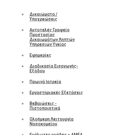
Δικαιώματα /
Υποχρεώσεις
Αυτοτελές Γραφείο
Προστασίας
Δικαιωμάτων Ληπτών
Υπηρεσιών Υγείας
Εφημερίες
Διαδικασία Εισαγωγής-
Εξόδου
Πρωινά Ιατρεία
Εργαστηριακές Εξετάσεις
Βεβαιώσεις -
Πιστοποιητικά
Ολοήμερη Λειτουργία
Νοσοκομείου
Ευάλωτες ομάδες – ΑΜΕΑ