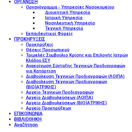
ΟΡΓΑΝΩΣΗ
Οργανόγραμμα - Υπηρεσίες Νοσοκομείου
Διοικητική Υπηρεσία
Ιατρική Υπηρεσία
Νοσηλευτική Υπηρεσία
Τεχνική Υπηρεσία
Εκπαιδευτικοί Φορείς
ΠΡΟΚΗΡΥΞΕΙΣ
Προκηρύξεις
Θέσεις Προσωπικού
Τριμελές Συμβούλιο Κρίσης και Επιλογής Ιατρών
Κλάδου ΕΣΥ
Ανακοίνωση Σύνταξης Τεχνικών Προδιαγραφών
για Κατάρτιση
Διαβούλευση Τεχνικών Προδιαγραφών (ΛΟΙΠΑ)
Διαβούλευση Τεχνικών Προδιαγραφών
(ΒΙΟΪΑΤΡΙΚΗΣ)
Αρχείο Τεχνικών Προδιαγραφών
Αρχείο Διαβουλεύσεων (ΛΟΙΠΑ)
Αρχείο Διαβουλεύσεων (ΒΙΟΪΑΤΡΙΚΗΣ)
Αρχείο Προκηρύξεων
ΕΠΙΚΟΙΝΩΝΙΑ
ΒΙΒΛΙΟΘΗΚΗ
Αναζήτηση